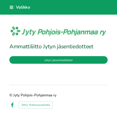
Siirry
Valikko
sivun
sisältöön
Jyty Pohjois-Pohjanmaa ry
Ammattiliitto Jytyn jäsentiedotteet
Jytyn jäsentiedotteet
©
Jyty Pohjois-Pohjanmaa ry
Tehty Yhdistysavaimella
Facebook