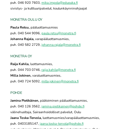
puh. 046 920 7603,
mika.impola@eduouka.fi
sivistys- ja kulttuuripalvelut, koulunkäynninohjaajat
MONETRA OULU OY
Paula Retsu,
pääluottamusmies
puh. 040 544 9096,
paula.retsu@monetra.fi
Johanna Rajala,
varapääluottamusmies,
puh. 040 582 2729,
johanna.rajala@monetra.fi
MONETRA OY
Raija Kahila,
luottamusmies,
puh. 044 703 0746,
raija.kahila@monetra.fi
Milla Jokinen,
varaluottamusmies,
puh. 040 724 5092,
milla.jokinen@monetra.fi
POHDE
Jamina Pietikäinen,
päätoiminen pääluottamusmies,
puh. 040 126 3562,
jamina.pietikainen@pohde.fi
välinehuoltaja, Sairaanhoidolliset palvelut, Oulu
Jaana Toska-Tervola,
luottamusmies/varapääluottamusmies,
puh. 0403185147,
jaana.toska-tervola@pohde.fi