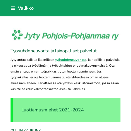
Siirry
Valikko
sivun
sisältöön
Jyty Pohjois-Pohjanmaa ry
Työsuhdeneuvonta ja lainopilliset palvelut
Jyty antaa kaikille jäsenilleen
työsuhdeneuvontaa
, lainopillisia palveluja
ja oikeusapua työelämän ja työsuhteiden ongelmakysymyksissä. Ota
ensin yhteys oman työpaikkasi Jytyn luottamusmieheen. Jos
työpaikallasi ei ole luottamusmiestä, ole yhteydessä oman alueesi
alueasiamieheen. Tarvittaessa ota yhteys keskustoimistoon, jossa asian
käsittelee edunvalvontaosaston asia- tai lakimies.
Luottamusmiehet 2021-2024
OULUN KAUPUNKI