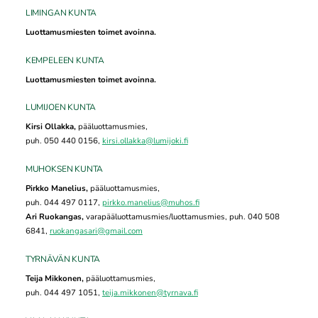
LIMINGAN KUNTA
Luottamusmiesten toimet avoinna.
KEMPELEEN KUNTA
Luottamusmiesten toimet avoinna.
LUMIJOEN KUNTA
Kirsi Ollakka,
pääluottamusmies,
puh. 050 440 0156,
kirsi.ollakka@lumijoki.fi
MUHOKSEN KUNTA
Pirkko Manelius,
pääluottamusmies,
puh. 044 497 0117,
pirkko.manelius@muhos.fi
Ari Ruokangas,
varapääluottamusmies/luottamusmies, puh. 040 508
6841,
ruokangasari@gmail.com
TYRNÄVÄN KUNTA
Teija Mikkonen,
pääluottamusmies,
puh. 044 497 1051,
teija.mikkonen@tyrnava.fi