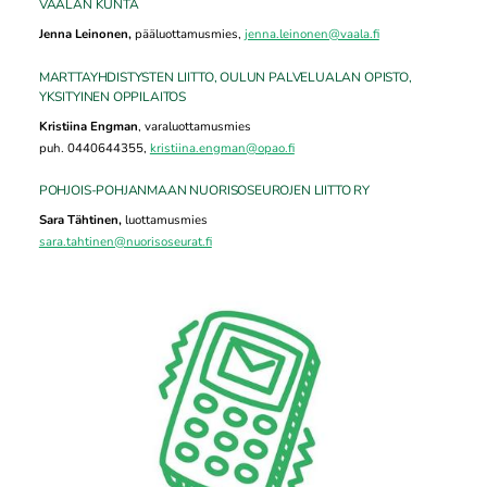
VAALAN KUNTA
Jenna Leinonen,
pääluottamusmies,
jenna.leinonen@vaala.fi
MARTTAYHDISTYSTEN LIITTO, OULUN PALVELUALAN OPISTO,
YKSITYINEN OPPILAITOS
Kristiina Engman
, varaluottamusmies
puh. 0440644355,
kristiina.engman@opao.fi
POHJOIS-POHJANMAAN NUORISOSEUROJEN LIITTO RY
Sara Tähtinen,
luottamusmies
sara.tahtinen@nuorisoseurat.fi