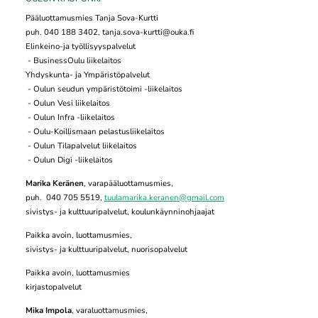
Pääluottamusmies Tanja Sova-Kurtti
puh. 040 188 3402, tanja.sova-kurtti@ouka.fi
Elinkeino-ja työllisyyspalvelut
- BusinessOulu liikelaitos
Yhdyskunta- ja Ympäristöpalvelut
- Oulun seudun ympäristötoimi -liikelaitos
- Oulun Vesi liikelaitos
- Oulun Infra -liikelaitos
- Oulu-Koillismaan pelastusliikelaitos
- Oulun Tilapalvelut liikelaitos
- Oulun Digi -liikelaitos
Marika Keränen
, varapääluottamusmies,
puh. 040 705 5519,
tuulamarika.keranen@gmail.com
sivistys- ja kulttuuripalvelut, koulunkäynninohjaajat
Paikka avoin, luottamusmies,
sivistys- ja kulttuuripalvelut, nuorisopalvelut
Paikka avoin, luottamusmies
kirjastopalvelut
Mika Impola
, varaluottamusmies,