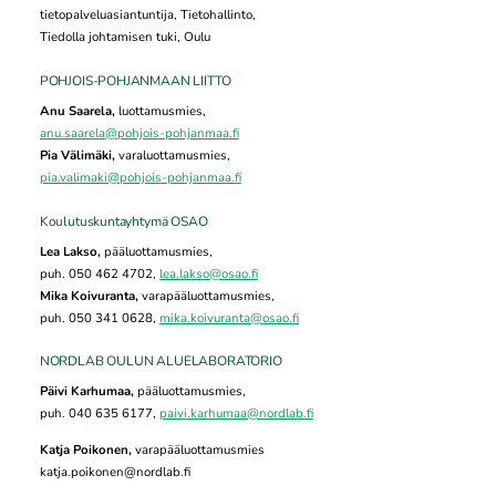
tietopalveluasiantuntija, Tietohallinto,
Tiedolla johtamisen tuki, Oulu
POHJOIS-POHJANMAAN LIITTO
Anu Saarela,
luottamusmies,
anu.saarela@pohjois-pohjanmaa.fi
Pia Välimäki,
varaluottamusmies,
pia.valimaki@pohjois-pohjanmaa.fi
Koulutuskuntayhtymä OSAO
Lea Lakso,
pääluottamusmies,
puh. 050 462 4702,
lea.lakso@osao.fi
Mika Koivuranta,
varapääluottamusmies,
puh. 050 341 0628,
mika.koivuranta@osao.fi
NORDLAB OULUN ALUELABORATORIO
Päivi Karhumaa,
pääluottamusmies,
puh. 040 635 6177,
paivi.karhumaa@nordlab.fi
Katja Poikonen,
varapääluottamusmies
katja.poikonen@nordlab.fi