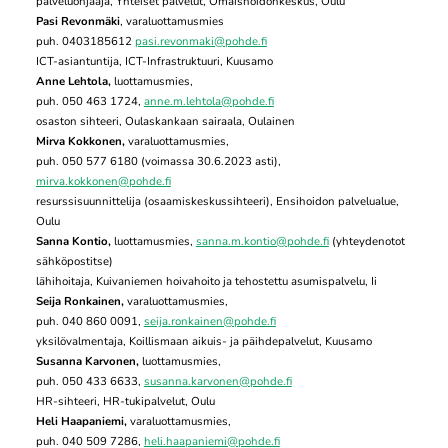
palveluohjaaja, Yhteiset palvelut, Omaishoidonkeskus, Oulu
Pasi Revonmäki
, varaluottamusmies
puh. 0403185612
pasi.revonmaki@pohde.fi
ICT-asiantuntija, ICT-Infrastruktuuri, Kuusamo
Anne Lehtola,
luottamusmies,
puh. 050 463 1724,
anne.m.lehtola@pohde.fi
osaston sihteeri, Oulaskankaan sairaala, Oulainen
Mirva Kokkonen,
varaluottamusmies,
puh. 050 577 6180 (voimassa 30.6.2023 asti),
mirva.kokkonen@pohde.fi
resurssisuunnittelija (osaamiskeskussihteeri), Ensihoidon palvelualue,
Oulu
Sanna Kontio,
luottamusmies,
sanna.m.kontio@pohde.fi
(yhteydenotot
sähköpostitse)
lähihoitaja, Kuivaniemen hoivahoito ja tehostettu asumispalvelu, Ii
Seija Ronkainen,
varaluottamusmies,
puh. 040 860 0091,
seija.ronkainen@pohde.fi
yksilövalmentaja, Koillismaan aikuis- ja päihdepalvelut, Kuusamo
Susanna Karvonen,
luottamusmies,
puh. 050 433 6633,
susanna.karvonen@pohde.fi
HR-sihteeri, HR-tukipalvelut, Oulu
Heli Haapaniemi,
varaluottamusmies,
puh. 040 509 7286,
heli.haapaniemi@pohde.fi