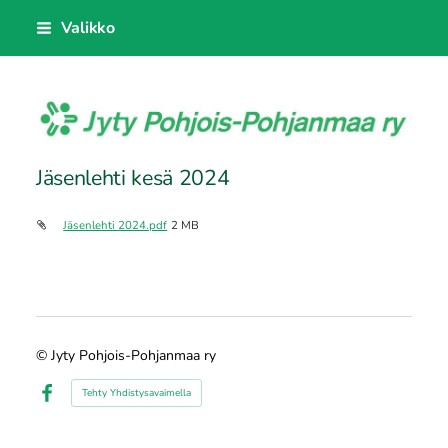
Siirry
Valikko
sivun
sisältöön
Jyty Pohjois-Pohjanmaa ry
Jäsenlehti kesä 2024
Jäsenlehti 2024.pdf
2 MB
©
Jyty Pohjois-Pohjanmaa ry
Tehty Yhdistysavaimella
Facebook