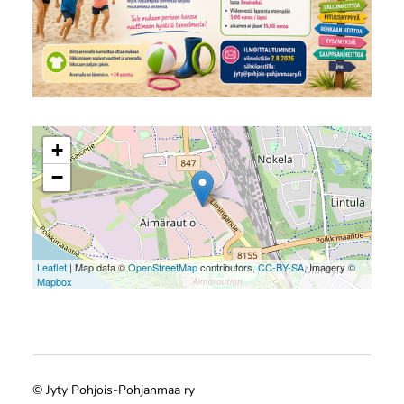
+
−
Leaflet
| Map data ©
OpenStreetMap
contributors,
CC-BY-SA
, Imagery ©
Mapbox
©
Jyty Pohjois-Pohjanmaa ry