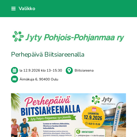
Siirry
Valikko
sivun
sisältöön
Jyty Pohjois-Pohjanmaa ry
Perhepäivä Biitsiareenalla
la 12.9.2026
klo 13
–
15:30
Biitsiareena
Äimäkuja 6, 90400 Oulu