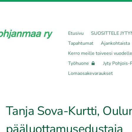
Etusivu
SUOSITTELE JYTY
Tapahtumat
Ajankohtaista
Kerro meille toiveesi vuodell
Työhuone
Jyty Pohjois-
Lomaosakevaraukset
Tanja Sova-Kurtti, Oulu
pääluottamusedustaja