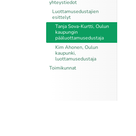
yhteystiedot
Luottamusedustajien
esittelyt
Tanja Sova-Kurtti, Oulun
kaupungin
pääluottamusedustaja
Kim Ahonen, Oulun
kaupunki,
luottamusedustaja
Toimikunnat