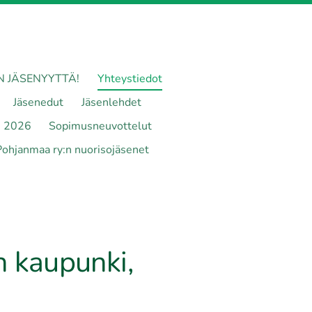
N JÄSENYYTTÄ!
Yhteystiedot
Jäsenedut
Jäsenlehdet
e 2026
Sopimusneuvottelut
Pohjanmaa ry:n nuorisojäsenet
n kaupunki,