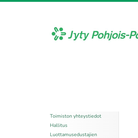
Siirry
sivun
sisältöön
Jyty Pohjois-Pohjanmaa ry
Toimiston yhteystiedot
Hallitus
Luottamusedustajien